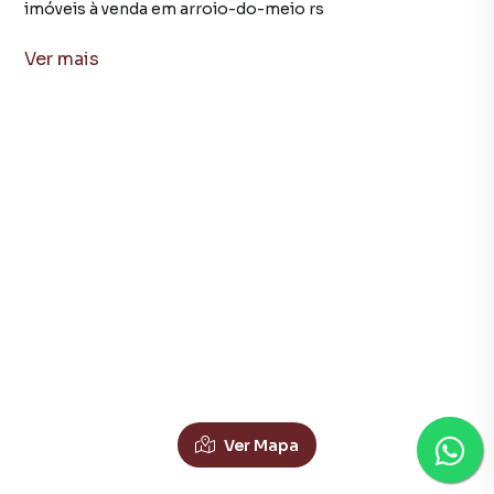
imóveis à venda em arroio-do-meio rs
Terreno em arroio-do-meio rs
Ver
mais
Apartamento à venda no bairro centro em canoas rs com 1 vaga
Imóveis à venda no bairro centro em canoas rs
Apartamento no bairro centro em canoas rs
Apartamento à venda em canoas rs
Apartamentos Duplex à Venda em Barra Do Forqueta Ar
imóveis à venda em canoas rs
Apartamento em canoas rs
Ver Mapa