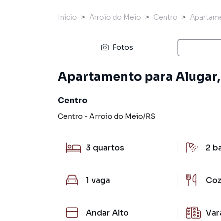
Início
Arroio do Meio
Centro
Apartam
Fotos
Apartamento para Alugar, 
Centro
Centro
-
Arroio do Meio
/
RS
3
quartos
2
b
1
vaga
Coz
Andar Alto
Var