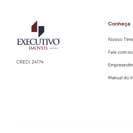
Conheça
Nosso Tim
Fale com no
CRECI:
24174
Empreendi
Manual do I