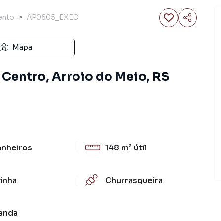
ento
AP0605_EXEC
Mapa
Centro, Arroio do Meio, RS
anheiros
148 m²
útil
inha
Churrasqueira
anda