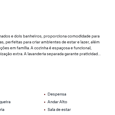
nados e dois banheiros, proporciona comodidade para
as, perfeitas para criar ambientes de estar e lazer, além
eições em família. A cozinha é espaçosa e funcional,
ção extra. A lavanderia separada garante praticidade
 de uma vaga de garagem, oferecendo segurança e
o para ser seu novo lar,
celente infraestrutura urbana e de serviços públicos e
o pública, água, energia elétrica, telefone, internet,
to básico. Além disso possui inúmeras facilidades e
Despensa
s, farmácias, mercados, escolas, instituições
poucas quadras de distância, permitindo que você possa
queira
Andar Alto
ria
Sala de estar