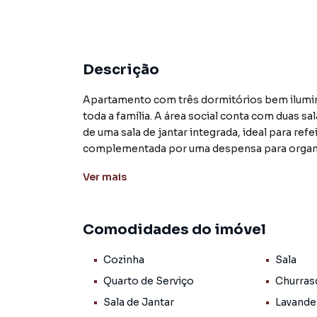
Descrição
Apartamento com três dormitórios bem ilumi
toda a família. A área social conta com duas sal
de uma sala de jantar integrada, ideal para ref
complementada por uma despensa para organiza
no dia a dia. Para completar, o imóvel dispõe
Ver
mais
comodidade. Um espaço bem distribuído, pront
Localizado no bairro Centro, que possui uma ex
Comodidades do imóvel
comunitários, com ruas pavimentadas, iluminaçã
coleta de lixo, transporte coletivo e saneamen
Cozinha
Sala
confortos, com uma completa estrutura de loja
financeiras, hospital e todo o necessário em 
Quarto de Serviço
Churras
usufruir de tudo sem precisar de veículo.
Sala de Jantar
Lavande