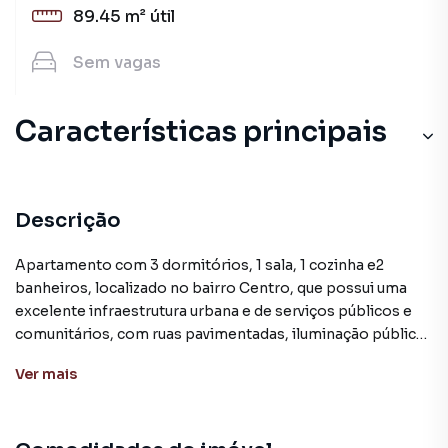
89.45 m²
útil
Sem
vagas
Características principais
Descrição
Apartamento com 3 dormitórios, 1 sala, 1 cozinha e2
banheiros, localizado no bairro Centro, que possui uma
excelente infraestrutura urbana e de serviços públicos e
comunitários, com ruas pavimentadas, iluminação pública,
água, energia elétrica, telefone, internet, coleta de lixo,
Ver
mais
transporte coletivo e saneamento básico. Além disso
possui inúmeras facilidades e confortos, com uma
completa estrutura de lojas, farmácias, mercados, escolas,