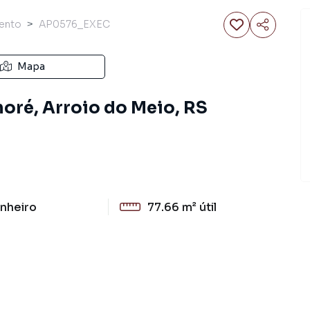
ento
AP0576_EXEC
Mapa
oré, Arroio do Meio, RS
nheiro
77.66 m²
útil