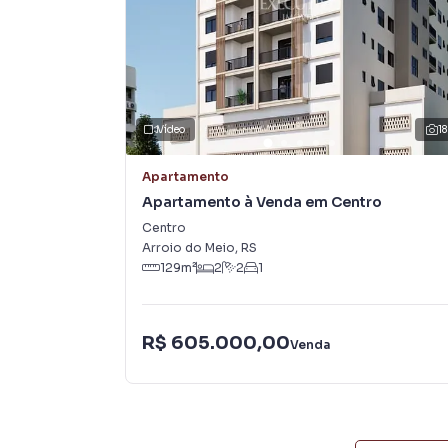
com um time de programadores, corretores tr
atender proprietários e inquilinos.
Vídeo
18
Apartamento
Apartamento à Venda em Centro
Centro
Arroio do Meio
,
RS
129
m²
2
2
1
R$ 605.000,00
Venda