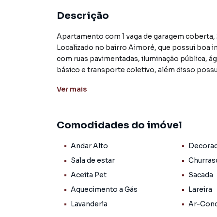
Descrição
Apartamento com 1 vaga de garagem coberta, 
Localizado no bairro Aimoré, que possui boa in
com ruas pavimentadas, iluminação pública, águ
básico e transporte coletivo, além disso poss
gasolina, academia, lojas e restaurantes.
Ver
mais
Arroio do Meio está situado a aproximadament
Alegre. Com IDH alto, a cidade é bem estrutur
hospitais. A população, em geral, é acolhedora 
Comodidades do imóvel
típicas da região sul do Brasil. Além disso, a 
lazer, como praças, parques e eventos locais.
Andar Alto
Decora
colinas e arroios, característicos da topografia
Sala de estar
Churras
Aceita Pet
Sacada
Apartamento para Venda em região valorizada
Aquecimento a Gás
Lareira
que procurava ou deseja mais informações s
com nossa equipe pelo telefone (51) 3716-1914
Lavanderia
Ar-Cond