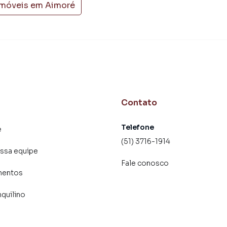
imóveis em
Aimoré
Contato
Telefone
e
(51) 3716-1914
ssa equipe
Fale conosco
mentos
nquilino