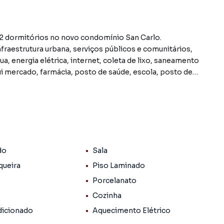
2 dormitórios no novo condomínio San Carlo.
fraestrutura urbana, serviços públicos e comunitários,
a, energia elétrica, internet, coleta de lixo, saneamento
ui mercado, farmácia, posto de saúde, escola, posto de
e 120 quilômetros a oeste da capital do estado, Porto
ada, com uma boa rede de serviços públicos, escolas e
e preserva suas tradições culturais e festividades
cidade pode oferecer algumas atrações turísticas e de
 A região também possui belas paisagens rurais, com
do
Sala
 da área.
queira
Piso Laminado
Porcelanato
 do bairro Aimoré, em Arroio do Meio. Não encontrou o
Cozinha
obre Apartamento em Arroio do Meio? Entre em contato
.
icionado
Aquecimento Elétrico