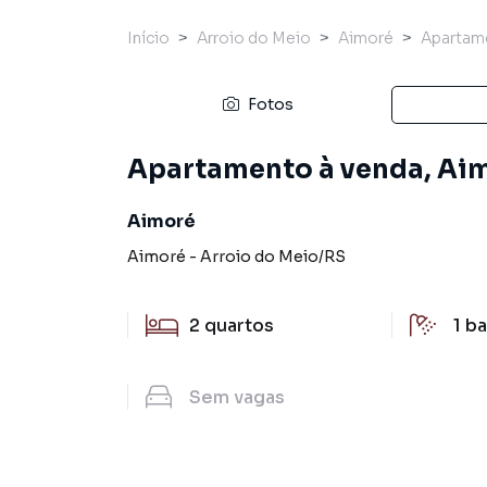
Início
Arroio do Meio
Aimoré
Apartam
Fotos
Apartamento à venda, Aim
Aimoré
Aimoré
-
Arroio do Meio
/
RS
2
quartos
1
ba
Sem
vagas