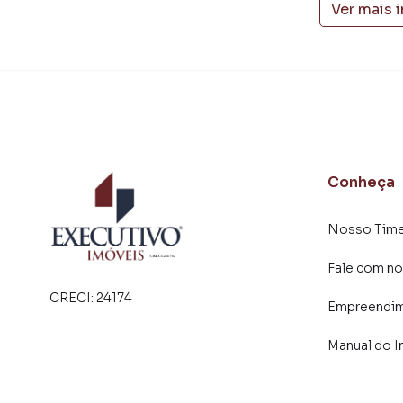
Ver mais 
Conheça
Nosso Tim
Fale com no
CRECI:
24174
Empreendi
Manual do I