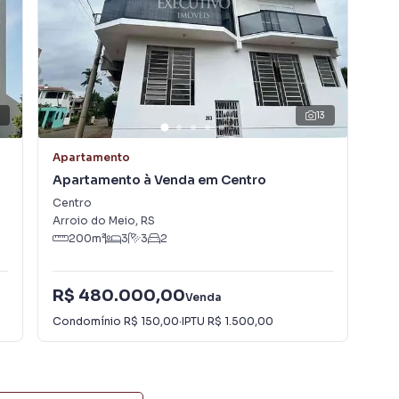
einados e uma central de atendimento preparada para
13
Apartamento
Apa
Apartamento à Venda em Centro
Ap
Centro
Cen
Arroio do Meio
,
RS
Arr
200
m²
3
3
2
R$ 480.000,00
Venda
R$
Condomínio
R$ 150,00
·
IPTU
R$ 1.500,00