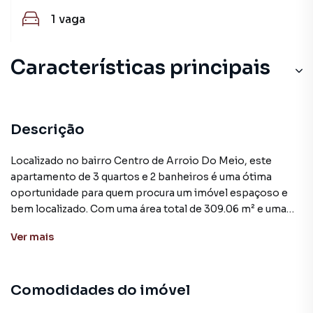
1
vaga
Características principais
Descrição
Localizado no bairro Centro de Arroio Do Meio, este
apartamento de 3 quartos e 2 banheiros é uma ótima
oportunidade para quem procura um imóvel espaçoso e
bem localizado. Com uma área total de 309.06 m² e uma
área útil de 236.97 m², este imóvel possui amplos
Ver
mais
ambientes que proporcionam conforto e praticidade ao
dia a dia.
Comodidades do imóvel
O apartamento está inserido no condomínio Golden
Residence, que oferece diversas comodidades aos