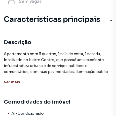
Sem
vagas
Características principais
Descrição
Apartamento com 3 quartos, 1 sala de estar, 1 sacada,
localizado no bairro Centro, que possui uma excelente
infraestrutura urbana e de serviços públicos e
comunitários, com ruas pavimentadas, iluminação pública,
água, energia elétrica, telefone, internet, coleta de lixo,
Ver
mais
transporte coletivo e saneamento básico. Além disso
possui inúmeras facilidades e confortos, com uma
completa estrutura de lojas, farmácias, mercados, escolas,
Comodidades do imóvel
instituições financeiras, hospital e todo o necessário em
poucas quadras de distância, permitindo que você possa
usufruir de tudo sem precisar de veículo.
Ar-Condicionado