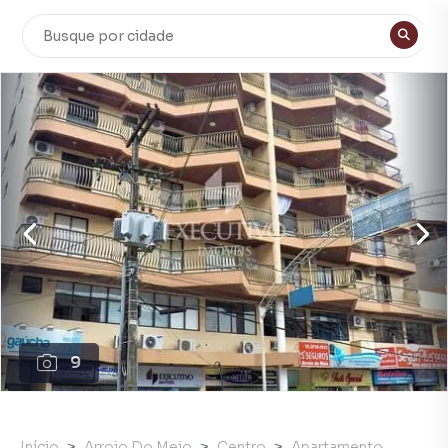
9
Início
Arroio Do Meio
Centro
Apartamento