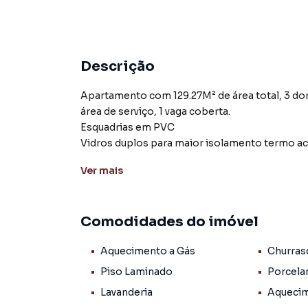
Descrição
Apartamento com 129.27M² de área total, 3 dormit
área de serviço, 1 vaga coberta.
Esquadrias em PVC
Vidros duplos para maior isolamento termo a
Portas internas em madeira com acabamento 
Ver
mais
Massa corrida em alvenarias internas
Pintura interna em tinta acrílica
Pinturas externas das alvenarias em tinta elást
Comodidades do imóvel
Forros e detalhes em gesso
Água fria e quente individual
Aquecimento a Gás
Churras
Tubulação para instalação de ar condicionado s
Dependência externa para acomodação das má
Piso Laminado
Porcela
Box de estacionamento
Lavanderia
Aquecim
Hall de entrada decorado e mobiliado