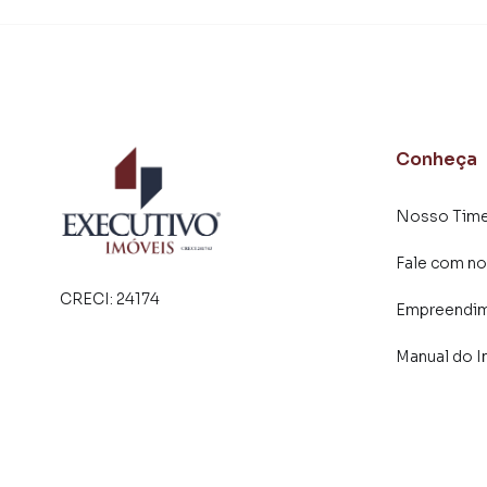
Conheça
Nosso Tim
Fale com no
CRECI:
24174
Empreendi
Manual do I