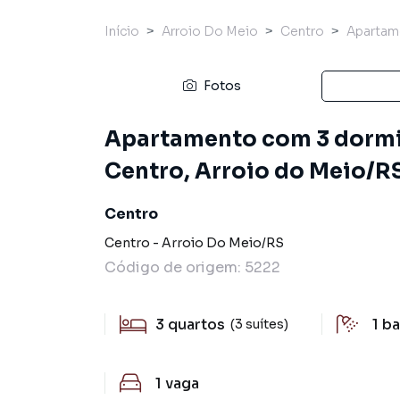
Início
Arroio Do Meio
Centro
Apartam
Fotos
Apartamento com 3 dormit
Centro, Arroio do Meio/RS
Centro
Centro
-
Arroio Do Meio
/
RS
Código de origem:
5222
3
quartos
1
ba
(3 suítes)
1
vaga