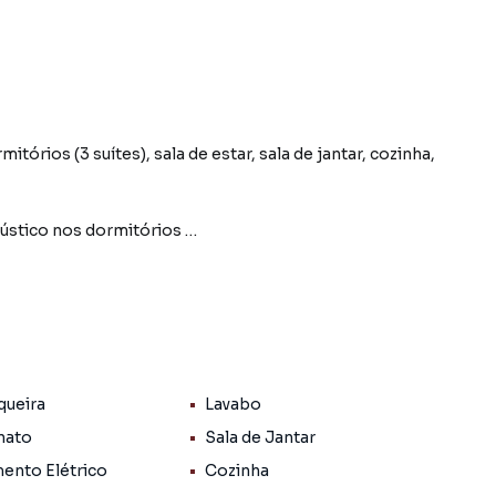
órios (3 suítes), sala de estar, sala de jantar, cozinha,
cústico nos dormitórios
de alto padrão
ica
queira
Lavabo
plit
quinas condicionadoras de ar
nato
Sala de Jantar
ento Elétrico
Cozinha