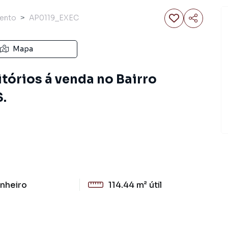
ento
AP0119_EXEC
Mapa
órios á venda no Bairro
.
nheiro
114.44 m²
útil