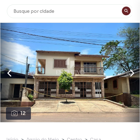
12
Início
Arroio do Meio
Centro
Casa