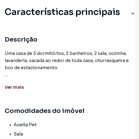
Características principais
Aquecimento Elétrico
Cozinha
Descrição
Lavanderia
Uma casa de 3 dormitórios, 2 banheiros, 2 sala, cozinha,
lavanderia, sacada ao redor de toda casa, churrasqueira e
Andar Alto
box de estacionamento.
Churrasqueira
Localizado no bairro Centro, que possui uma excelente
Ver
mais
infraestrutura urbana e de serviços públicos e
comunitários, com ruas pavimentadas, iluminação pública,
água, energia elétrica, telefone, internet, coleta de lixo,
Comodidades do imóvel
transporte coletivo e saneamento básico. Além disso
possui inúmeras facilidades e confortos, com uma
completa estrutura de lojas, farmácias, mercados, escolas,
Aceita Pet
instituições financeiras, hospital e todo o necessário em
Sala