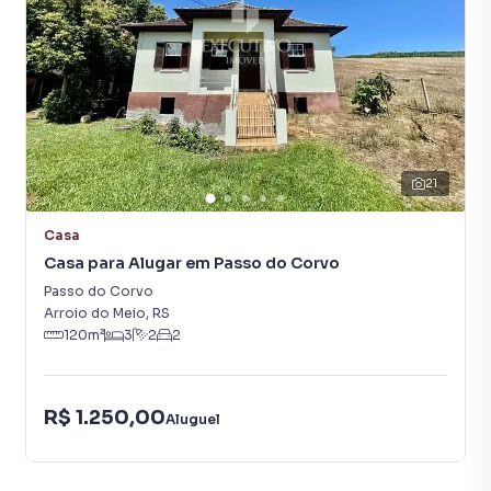
21
Casa
Casa para Alugar em Passo do Corvo
Passo do Corvo
Arroio do Meio
,
RS
120
m²
3
2
2
R$ 1.250,00
Aluguel