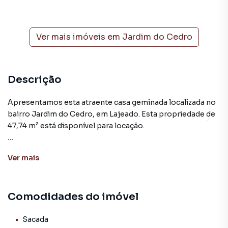
Ver mais imóveis em
Jardim do Cedro
Descrição
Apresentamos esta atraente casa geminada localizada no
bairro Jardim do Cedro, em Lajeado. Esta propriedade de
47,74 m² está disponível para locação.
A casa conta com 2 quartos, 1 banheiro, 2 salas e uma
Ver
mais
prática cozinha. Além disso, possui uma sacada, varanda e
aquecimento elétrico, proporcionando conforto e
conveniência aos futuros moradores. O imóvel está
Comodidades do imóvel
inserido no Condomínio Reserva Jardim, que oferece
diversas comodidades, como playground, piscina, quadra
poliesportiva, churrasqueira, salão gourmet, salão de
Sacada