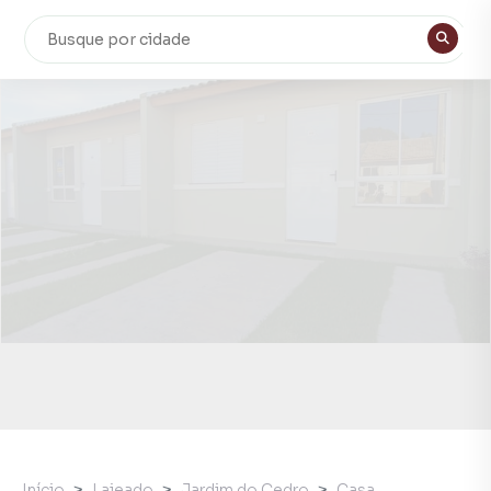
Início
Lajeado
Jardim do Cedro
Casa