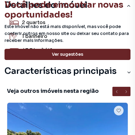
Você pode encontrar novas
Detalhes do imóvel
oportunidades!
2
quartos
Este imóvel não está mais disponível, mas você pode
conferir outros em nosso site ou deixar seu contato para
1
banheiro
receber mais informações.
47.74 m²
útil
Ver sugestões
Características principais
Veja outros imóveis nesta região