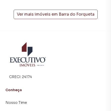
cidades do Brasil, incluindo Arroio do Meio.
Na Executivo Imóveis você consegue vender ou alugar seu
Ver mais imóveis em
Barra do Forqueta
imóvel muito mais rápido do que em imobiliárias
tradicionais. Já vendemos e locamos diversos imóveis em
Arroio do Meio, especialmente em Barra do Forqueta. Isso
porque temos uma equipe de marketing digital focada em
produzir campanhas específicas para Arroio do Meio, o
que aumenta muito o número de contatos interessados e
tendo como consequência uma maior chance de vender ou
alugar seu imóvel mais rápido. Contamos também com um
time de programadores, corretores treinados e uma
central de atendimento preparada para atender
proprietários e inquilinos.
CRECI:
24174
Conheça
Nosso Time