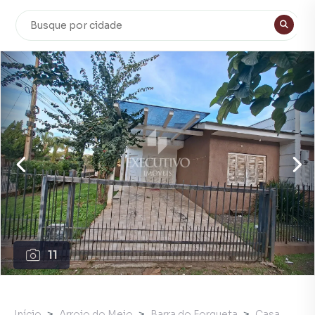
11
Início
Arroio do Meio
Barra do Forqueta
Casa