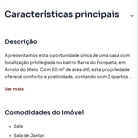
Características principais
Descrição
Apresentamos esta oportunidade única de uma casa com
localização privilegiada no bairro Barra do Forqueta, em
Arroio do Meio. Com 50 m² de área útil, esta propriedade
oferece conforto e praticidade, contando com 2 quartos e
1 banheiro. Seu layout funcional e bem distribuído
Ver
mais
proporciona uma experiência de moradia agradável.
A casa dispõe de uma planta bem aproveitada, com
Comodidades do imóvel
ambientes integrados que otimizam o espaço. Os
cômodos são de bom tamanho e a iluminação natural é
abundante, criando uma atmosfera acolhedora. A área
Sala
externa, com pequeno jardim, adiciona charme e
Sala de Jantar