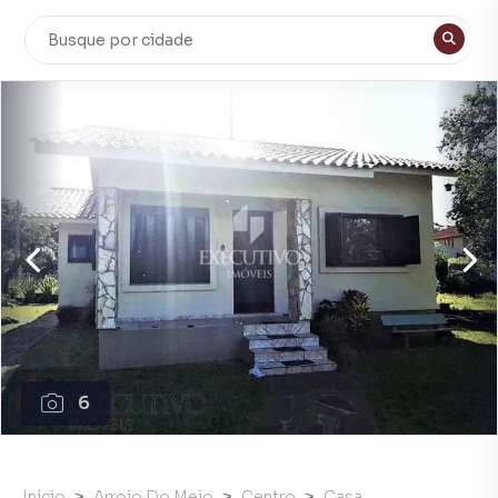
6
Início
Arroio Do Meio
Centro
Casa