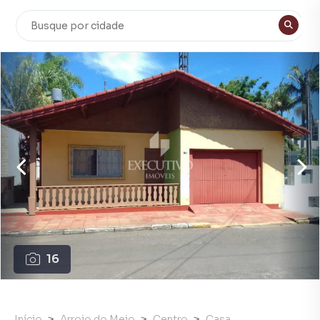
16
Início
Arroio do Meio
Centro
Casa