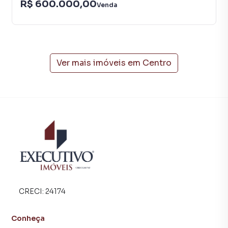
R$ 600.000,00
Imóveis é uma imobiliária digital com imóveis em diversas
Venda
cidades do Brasil, incluindo Arroio do Meio.
Na Executivo Imóveis você consegue vender ou alugar seu
imóvel muito mais rápido do que em imobiliárias
Ver mais imóveis em
Centro
tradicionais. Já vendemos e locamos diversos imóveis em
Arroio do Meio, especialmente em Centro. Isso porque
temos uma equipe de marketing digital focada em produzir
campanhas específicas para Arroio do Meio, o que
aumenta muito o número de contatos interessados e
tendo como consequência uma maior chance de vender ou
alugar seu imóvel mais rápido. Contamos também com um
time de programadores, corretores treinados e uma
central de atendimento preparada para atender
proprietários e inquilinos.
CRECI:
24174
Conheça