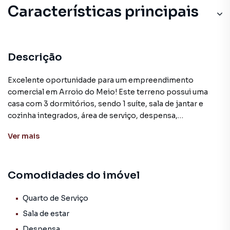
Características principais
Descrição
Excelente oportunidade para um empreendimento
comercial em Arroio do Meio! Este terreno possui uma
casa com 3 dormitórios, sendo 1 suíte, sala de jantar e
cozinha integrados, área de serviço, despensa,
churrasqueira e garagem.
Ver
mais
Localizado no centro da cidade, que oferece inúmeras
facilidades, como lojas, farmácias, mercados, escolas,
Comodidades do imóvel
instituições financeiras e hospital, tudo a poucas quadras
de distância. Com isso, você pode desfrutar de todos
esses serviços sem precisar utilizar um veículo.
Quarto de Serviço
Sala de estar
Arroio do Meio, situado a aproximadamente 120
Despensa