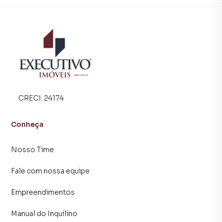
tradicionais. Já vendemos e locamos diversos imóveis em
Arroio do Meio, especialmente em Medianeira. Isso
porque temos uma equipe de marketing digital focada em
produzir campanhas específicas para Arroio do Meio, o
que aumenta muito o número de contatos interessados e
tendo como consequência uma maior chance de vender ou
alugar seu imóvel mais rápido. Contamos também com um
time de programadores, corretores treinados e uma
central de atendimento preparada para atender
CRECI:
24174
proprietários e inquilinos.
Conheça
Nosso Time
Fale com nossa equipe
Empreendimentos
Manual do Inquilino