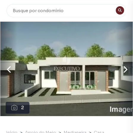
2
Início
Arroio do Meio
Medianeira
Casa