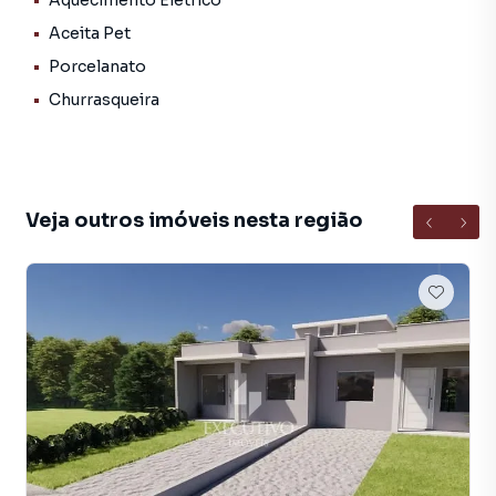
Aquecimento Elétrico
essenciais.
Aceita Pet
Ideal para quem deseja sair do aluguel ou investir em um
Porcelanato
imóvel com grande potencial de valorização!
Churrasqueira
Entre em contato e agende sua visita. Venha conhecer de
perto e se encantar com o seu novo lar!
Veja outros imóveis nesta região
Casa para Venda em região valorizada do bairro
Medianeira, em Arroio do Meio. Não encontrou o que
procurava ou deseja mais informações sobre Casa em
Arroio do Meio? Entre em contato com nossa equipe pelo
telefone (51) 3716-1914.
A Executivo Imóveis tem mais opções de apartamentos,
casas residenciais e comerciais, sobrados, terrenos, lojas
e barracões para venda ou locação, além de
empreendimentos em construção ou lançamentos na
planta em Medianeira e em outras regiões de Arroio do