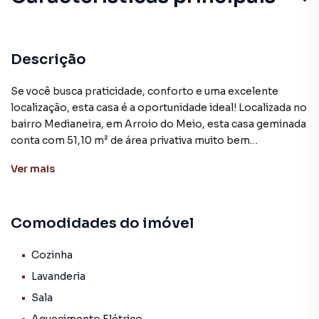
Descrição
Se você busca praticidade, conforto e uma excelente
localização, esta casa é a oportunidade ideal! Localizada no
bairro Medianeira, em Arroio do Meio, esta casa geminada
conta com 51,10 m² de área privativa muito bem
distribuídos. O imóvel dispõe de sala de estar integrada,
Ver
mais
cozinha funcional, 2 dormitórios, banheiro social,
lavanderia, churrasqueira e vaga de garagem aberta.
Nos acabamentos, o imóvel oferece: Piso em porcelanato;
Comodidades do imóvel
Esquadrias em alumínio branco; Telhado em aluzinco; Rua
pavimentada.
Cozinha
A localização é um dos grandes diferenciais: em apenas 3 a
Lavanderia
5 minutos você chega ao centro da cidade, com fácil
Sala
acesso a mercados, escolas, farmácias e demais serviços