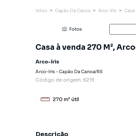
Início
Capão Da Canoa
Arco-íris
Casa
Fotos
Casa à venda 270 M², Arco
Arco-íris
Arco-íris
-
Capão Da Canoa
/
RS
Código de origem:
6219
270 m²
útil
Descrição