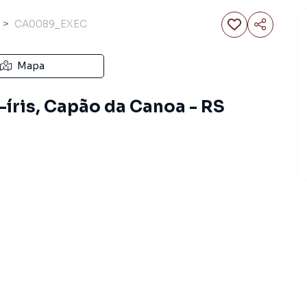
CA0089_EXEC
Mapa
-íris, Capão da Canoa - RS