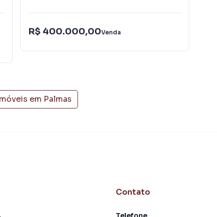
 alugar seu imóvel mais rápido. Contamos também com
dos e uma central de atendimento preparada para
R$ 400.000,00
Venda
imóveis em
Palmas
Contato
Telefone