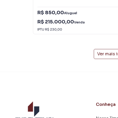
consequência uma maior chance de vender ou
um time de programadores, corretores treina
R$ 850,00
Aluguel
atender proprietários e inquilinos.
R$ 215.000,00
Venda
IPTU
R$ 230,00
Ver mais 
Conheça