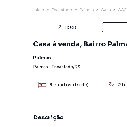
Início
Encantado
Palmas
Casa
CA0
Fotos
Casa à venda, Bairro Palm
Palmas
Palmas
-
Encantado
/
RS
3
quartos
2
b
(1 suíte)
Descrição