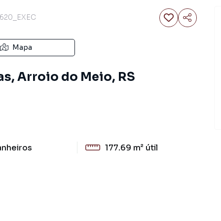
620_EXEC
Mapa
as, Arroio do Meio, RS
anheiros
177.69 m²
útil