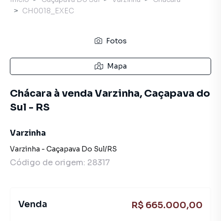
CH0018_EXEC
Fotos
Mapa
Chácara à venda Varzinha, Caçapava do
Sul - RS
Varzinha
Varzinha
-
Caçapava Do Sul
/
RS
Código de origem:
28317
Venda
R$ 665.000,00