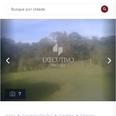
7
Início
Caçapava Do Sul
Varzinha
Chácara