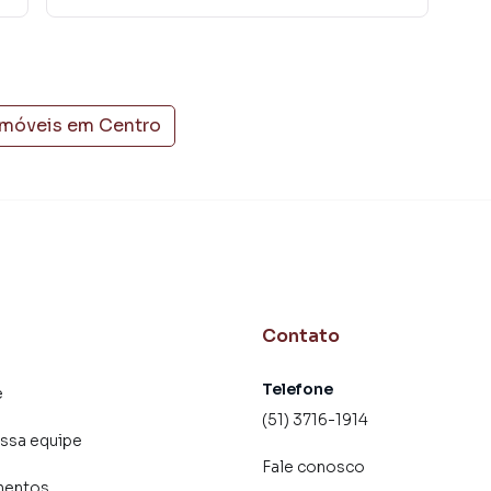
er ou alugar seu imóvel mais rápido. Contamos também
einados e uma central de atendimento preparada para
imóveis em
Centro
Contato
Telefone
e
(51) 3716-1914
ssa equipe
Fale conosco
mentos