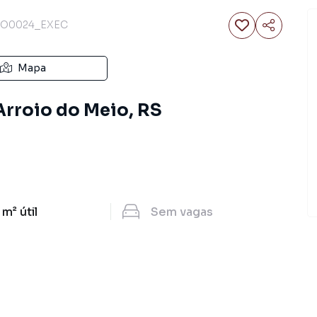
LO0024_EXEC
Mapa
Arroio do Meio, RS
 m²
útil
Sem
vagas