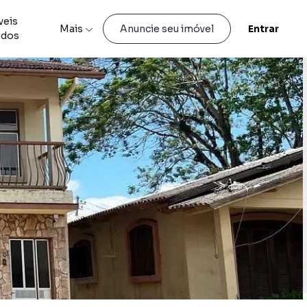
veis
Mais
Entrar
Anuncie seu imóvel
idos