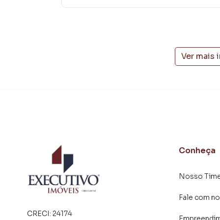
como consequência uma maior chance de vend
com um time de programadores, corretores tr
atender proprietários e inquilinos.
Ver mais 
Conheça
Nosso Tim
Fale com no
CRECI:
24174
Empreendi