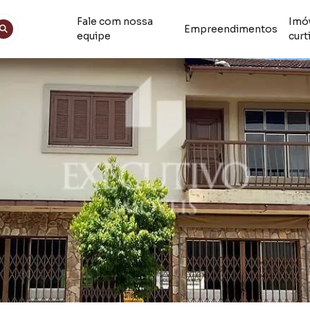
Fale com nossa
Imó
Empreendimentos
equipe
curt