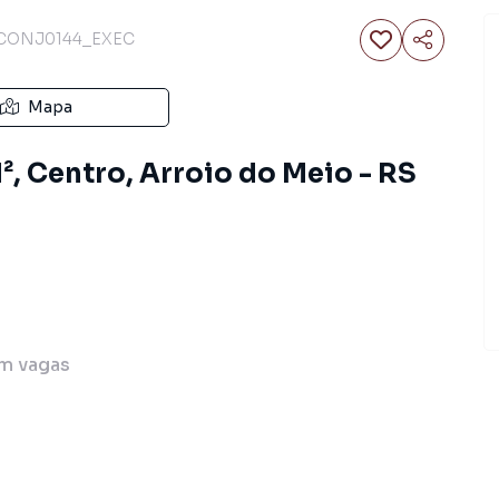
CONJ0144_EXEC
Mapa
², Centro, Arroio do Meio - RS
m
vagas