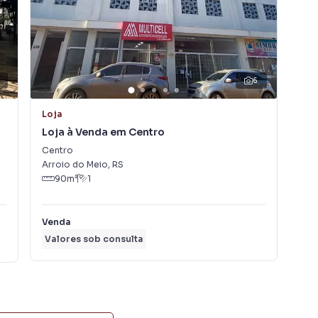
 alugar seu imóvel muito mais rápido do que em
amos diversos imóveis em Arroio Do Meio, especialmente
marketing digital focada em produzir campanhas
ta muito o número de contatos interessados e tendo
er ou alugar seu imóvel mais rápido. Contamos também
6
einados e uma central de atendimento preparada para
Loja
Loj
Loja à Venda em Centro
Loj
Centro
Aim
Arroio do Meio
,
RS
Arr
90
m²
1
Venda
R$
Valores sob consulta