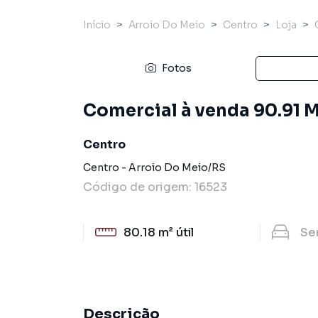
Início
Arroio Do Meio
Centro
Loja
Fotos
Comercial à venda 90.91 M
Centro
Centro
-
Arroio Do Meio
/
RS
Código de origem:
16523
80.18 m²
útil
Se
Descrição