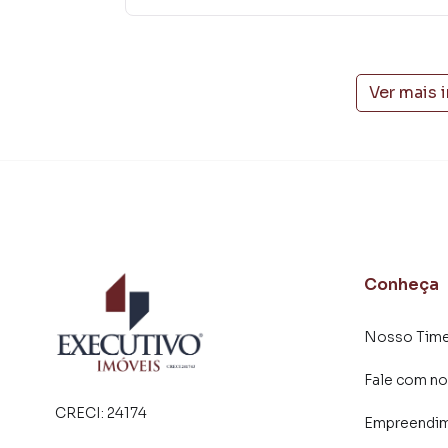
Ver mais 
Conheça
Nosso Tim
Fale com no
CRECI:
24174
Empreendi