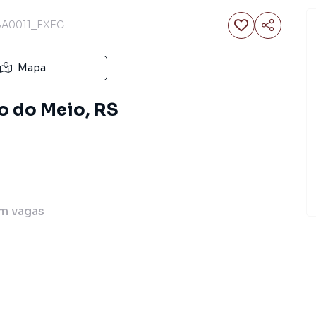
SA0011_EXEC
Mapa
io do Meio, RS
m
vagas