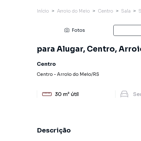
Início
Arroio do Meio
Centro
Sala
Fotos
para Alugar, Centro, Arro
Centro
Centro
-
Arroio do Meio
/
RS
30 m²
útil
Se
Descrição