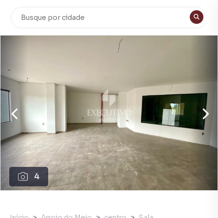
4
Início
Arroio do Meio
centro
Sala