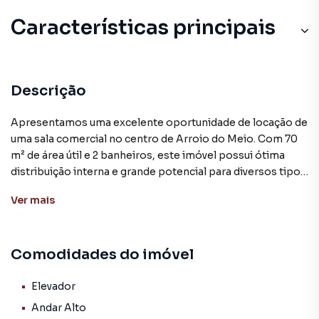
Características principais
Descrição
Apresentamos uma excelente oportunidade de locação de
uma sala comercial no centro de Arroio do Meio. Com 70
m² de área útil e 2 banheiros, este imóvel possui ótima
distribuição interna e grande potencial para diversos tipos
de negócios.
Ver
mais
A sala está desocupada e não mobiliada, oferecendo
flexibilidade para o novo inquilino personalizá-la de acordo
Comodidades do imóvel
com suas necessidades. Sua localização privilegiada no
centro da cidade garante fácil acesso e alta visibilidade, o
que a torna uma alternativa interessante para empresas
Elevador
que buscam expandir sua presença na região.
Andar Alto