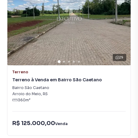
(IDH) e se destaca por sua estrutura bem organizada, com
ampla oferta de serviços públicos, escolas e hospitais. Os
habitantes de Arroio do Meio são acolhedores e valorizam
suas tradições culturais, mantendo vivo o folclore típico da
região sul do Brasil.
Além disso, a região do entorno oferece diversas opções
de lazer e turismo, como praças, parques e eventos locais.
A paisagem rural é encantadora, com colinas e arroios que
29
caracterizam a topografia da área.
Terreno
Não perca a oportunidade de adquirir esse terreno
Terreno à Venda em Bairro São Caetano
privilegiado, que une beleza, infraestrutura e qualidade de
vida. Entre em contato conosco para mais informações e
Bairro São Caetano
agendamento de visitas.
Arroio do Meio
,
RS
360
m²
Terreno para Venda em região valorizada do bairro Bairro
R$ 125.000,00
Bela Vista, em Arroio do Meio. Não encontrou o que
Venda
procurava ou deseja mais informações sobre Terreno em
Arroio do Meio? Entre em contato com nossa equipe pelo