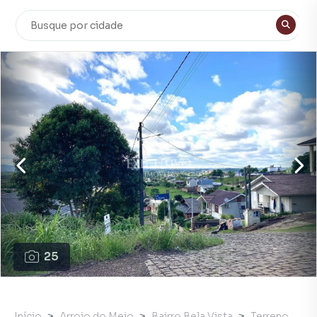
25
Início
Arroio do Meio
Bairro Bela Vista
Terreno