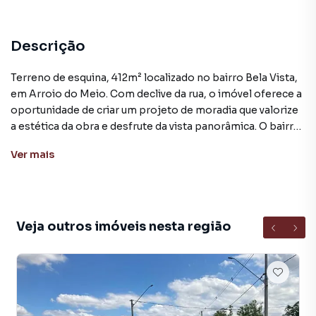
Descrição
Terreno de esquina, 412m² localizado no bairro Bela Vista,
em Arroio do Meio. Com declive da rua, o imóvel oferece a
oportunidade de criar um projeto de moradia que valorize
a estética da obra e desfrute da vista panorâmica. O bairro
Bela Vista possui excelente infraestrutura urbana,
Ver
mais
contando com ruas pavimentadas, iluminação adequada,
abastecimento de água, energia elétrica, internet, serviço
de coleta de lixo, saneamento básico e transporte
coletivo. Além disso, o bairro oferece uma variedade de
facilidades, como mercados, posto de saúde, escola,
Veja outros imóveis nesta região
posto de gasolina, academia, lojas e restaurantes.
Arroio do Meio está localizado a aproximadamente 120
quilômetros a oeste da capital do estado, Porto Alegre. A
cidade possui um alto Índice de Desenvolvimento Humano