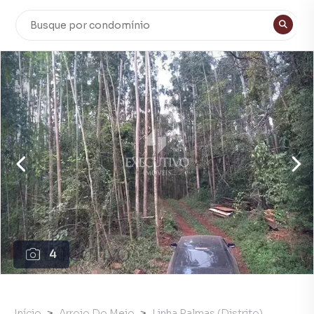
4
Início
Arroio Do Meio
Linha Palmas (Distrito)