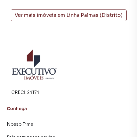
planta em Linha Palmas (Distrito) e em outras regiões de
Arroio Do Meio. Aqui você encontra milhares de ofertas
para encontrar o imóvel que mais combina com seu estilo
Ver mais imóveis em
Linha Palmas (Distrito)
de vida.
Negocie seu imóvel de forma totalmente online, com
segurança e tranquilidade. Na Executivo Imóveis você
consegue comprar ou alugar um imóvel em Arroio Do
Meio mesmo não estando na cidade e com a praticidade
de fazer tudo online, direto do seu computador ou
smartphone. Nós criamos soluções inovadoras para
simplificar a relação de proprietários, inquilinos e
compradores com o mercado imobiliário.
CRECI:
24174
Anuncie seu imóvel! É fácil, rápido e gratuito! A Executivo
Imóveis é uma imobiliária digital com imóveis em diversas
Conheça
cidades do Brasil, incluindo Arroio Do Meio.
Nosso Time
Na Executivo Imóveis você consegue vender ou alugar seu
imóvel muito mais rápido do que em imobiliárias