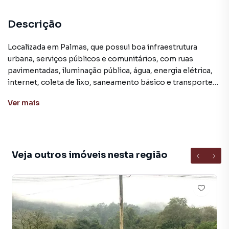
Descrição
Localizada em Palmas, que possui boa infraestrutura
urbana, serviços públicos e comunitários, com ruas
pavimentadas, iluminação pública, água, energia elétrica,
internet, coleta de lixo, saneamento básico e transporte
coletivo, além disso possui escola.
Ver
mais
Aproximadamente 1 ha com eucalipto pronto para
retirada.
Espaço terraplanado para construção.
Aproximadamente 130 metros de frente para a Estrada
Veja outros imóveis nesta região
Morro Gaúcho.
Vista exuberante.
Arroio do Meio está situado a aproximadamente 120
quilômetros a oeste da capital do estado, Porto Alegre.
Com IDH alto, a cidade é bem estruturada, com uma boa
rede de serviços públicos, escolas e hospitais. A