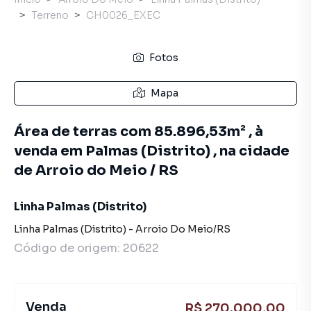
Terreno
CH0026_EXEC
Fotos
Mapa
Área de terras com 85.896,53m² , à
venda em Palmas (Distrito) , na cidade
de Arroio do Meio / RS
Linha Palmas (Distrito)
Linha Palmas (Distrito)
-
Arroio Do Meio
/
RS
Código de origem:
20622
Venda
R$ 270.000,00