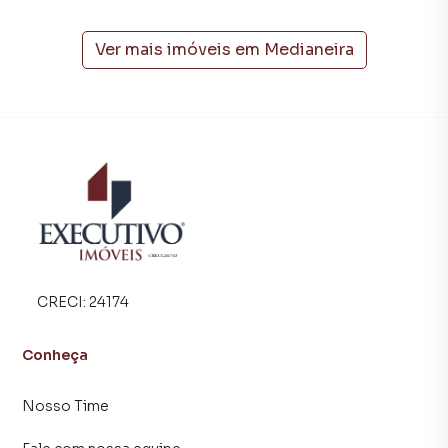
A Executivo Imóveis tem mais opções de apartamentos,
casas residenciais e comerciais, sobrados, terrenos, lojas
e barracões para venda ou locação, além de
Ver mais imóveis em
Medianeira
empreendimentos em construção ou lançamentos na
planta em Medianeira e em outras regiões de Arroio do
Meio. Aqui você encontra milhares de ofertas para
encontrar o imóvel que mais combina com seu estilo de
vida.
Negocie seu imóvel de forma totalmente online, com
segurança e tranquilidade. Na Executivo Imóveis você
consegue comprar ou alugar um imóvel em Arroio do Meio
mesmo não estando na cidade e com a praticidade de
fazer tudo online, direto do seu computador ou
CRECI:
24174
smartphone. Nós criamos soluções inovadoras para
simplificar a relação de proprietários, inquilinos e
Conheça
compradores com o mercado imobiliário.
Nosso Time
Anuncie seu imóvel! É fácil, rápido e gratuito! A Executivo
Imóveis é uma imobiliária digital com imóveis em diversas