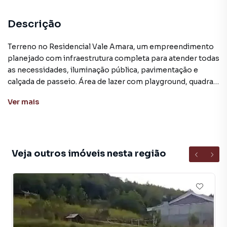
Descrição
Terreno no Residencial Vale Amara, um empreendimento
planejado com infraestrutura completa para atender todas
as necessidades, iluminação pública, pavimentação e
calçada de passeio. Área de lazer com playground, quadra
de vôlei de areia, estacionamento e caminhódromo. Área
Ver
mais
verde garantindo uma vida mais harmoniosa para você e
sua família.
Este imóvel situado no bairro Medianeira que conta com
infra estruturado de qualidade, planejamento urbanístico,
Veja outros imóveis nesta região
rede de água e rede elétrica, ruas largas e tranquilas. Nas
proximidades estão instaladas várias empresas de grande
porte, geradoras de emprego. O Bairro Medianeira
localizado aproximadamente à 3 Km do trevo de acesso a
cidade de Arroio do Meio.