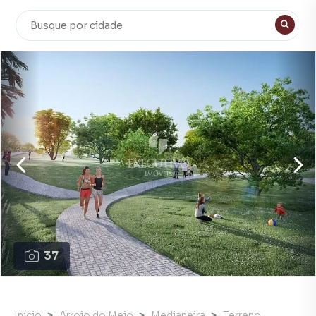
37
Início
Arroio do Meio
Medianeira
Terreno