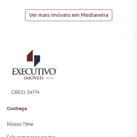
A Executivo Imóveis tem mais opções de apartamentos,
casas residenciais e comerciais, sobrados, terrenos, lojas
e barracões para venda ou locação, além de
Ver mais imóveis em
Medianeira
empreendimentos em construção ou lançamentos na
planta em Medianeira e em outras regiões de Arroio do
Meio. Aqui você encontra milhares de ofertas para
encontrar o imóvel que mais combina com seu estilo de
vida.
Negocie seu imóvel de forma totalmente online, com
segurança e tranquilidade. Na Executivo Imóveis você
consegue comprar ou alugar um imóvel em Arroio do Meio
mesmo não estando na cidade e com a praticidade de
fazer tudo online, direto do seu computador ou
CRECI:
24174
smartphone. Nós criamos soluções inovadoras para
simplificar a relação de proprietários, inquilinos e
Conheça
compradores com o mercado imobiliário.
Nosso Time
Anuncie seu imóvel! É fácil, rápido e gratuito! A Executivo
Imóveis é uma imobiliária digital com imóveis em diversas