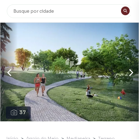
37
Início
Arroio do Meio
Medianeira
Terreno