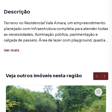
Descrição
Terreno no Residencial Vale Amara, um empreendimento
planejado com infraestrutura completa para atender todas
as necessidades, iluminação pública, pavimentação e
calçada de passeio. Área de lazer com playground, quadra
de vôlei de areia, estacionamento e caminhódromo. Área
Ver
mais
verde garantindo uma vida mais harmoniosa para você e
sua família.
Este imóvel situado no bairro Medianeira que conta com
infra estruturado de qualidade, planejamento urbanístico,
Veja outros imóveis nesta região
rede de água e rede elétrica, ruas largas e tranquilas. Nas
proximidades estão instaladas várias empresas de grande
porte, geradoras de emprego. O Bairro Medianeira
localizado aproximadamente à 3 Km do trevo de acesso a
cidade de Arroio do Meio.