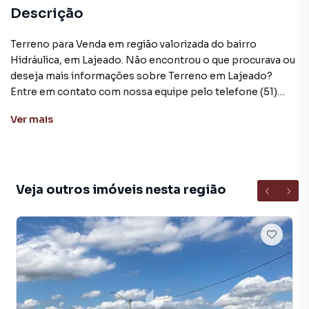
Descrição
Terreno para Venda em região valorizada do bairro
Hidráulica, em Lajeado. Não encontrou o que procurava ou
deseja mais informações sobre Terreno em Lajeado?
Entre em contato com nossa equipe pelo telefone (51)
3716-1914.
Ver
mais
A Executivo Imóveis tem mais opções de apartamentos,
casas residenciais e comerciais, sobrados, terrenos, lojas
e barracões para venda ou locação, além de
empreendimentos em construção ou lançamentos na
Veja outros imóveis nesta região
planta em Hidráulica e em outras regiões de Lajeado. Aqui
você encontra milhares de ofertas para encontrar o imóvel
que mais combina com seu estilo de vida.
Negocie seu imóvel de forma totalmente online, com
segurança e tranquilidade. Na Executivo Imóveis você
consegue comprar ou alugar um imóvel em Lajeado