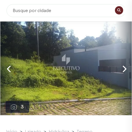
3
Início
Lajeado
Hidráulica
Terreno