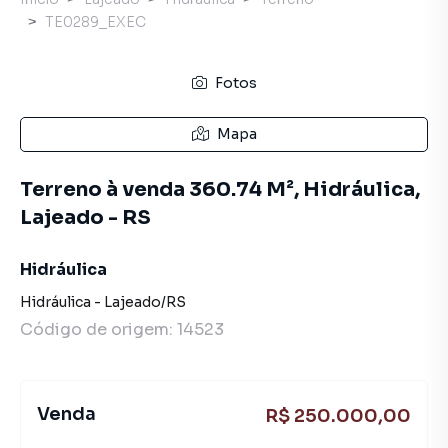
TE0289_EXEC
Fotos
Mapa
Terreno à venda 360.74 M², Hidráulica,
Lajeado - RS
Hidráulica
Hidráulica
-
Lajeado
/
RS
Código de origem:
14523
Venda
R$ 250.000,00