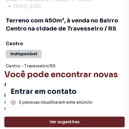
TE0417_EXEC
Terreno com 450m², à venda no Bairro
Centro na cidade de Travesseiro / RS
Centro
Indisponível
Centro
-
Travesseiro
/
RS
Você pode encontrar novas
oportunidades!
Entrar em contato
Este imóvel não está mais disponível, mas você pode
conferir outros em nosso site ou deixar seu contato para
3 pessoas visualizaram este anúncio
receber mais informações.
Ver sugestões