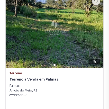
1
Terreno
Terreno à Venda em Palmas
Palmas
Arroio do Meio
,
RS
22688
m²