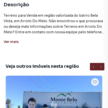
Descrição
Terreno para Venda em região valorizada do bairro Bela
Vista, em Arroio Do Meio. Não encontrou o que procurava
ou deseja mais informações sobre Terreno em Arroio Do
Meio? Entre em contato com nossa equipe pelo telefone
(51) 3716-1914.
Ver
mais
A Executivo Imóveis tem mais opções de apartamentos,
casas residenciais e comerciais, sobrados, terrenos, lojas
e barracões para venda ou locação, além de
empreendimentos em construção ou lançamentos na
Veja outros imóveis nesta região
planta em Bela Vista e em outras regiões de Arroio Do
Meio. Aqui você encontra milhares de ofertas para
encontrar o imóvel que mais combina com seu estilo de
vida.
Negocie seu imóvel de forma totalmente online, com
segurança e tranquilidade. Na Executivo Imóveis você