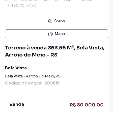
TE0170_EXEC
Fotos
Mapa
Terreno à venda 363.56 M², Bela Vista,
Arroio do Meio - RS
Bela Vista
Bela Vista
-
Arroio Do Meio
/
RS
Código de origem:
209615
Venda
R$ 80.000,00