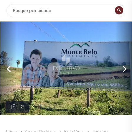
2
Início
Arroio Do Meio
Bela Vista
Terreno