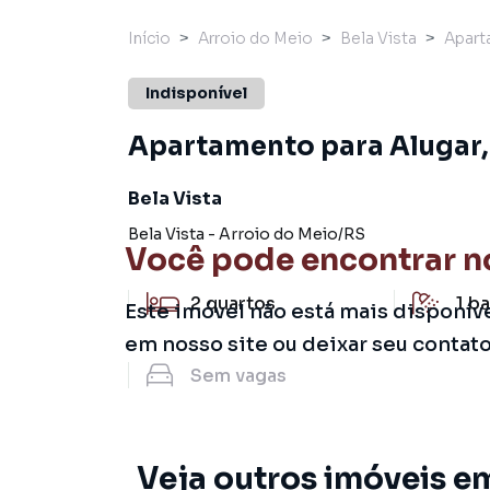
Início
Arroio do Meio
Bela Vista
Apart
Indisponível
Apartamento para Alugar, 
Bela Vista
Bela Vista
-
Arroio do Meio
/
RS
Você pode encontrar n
2
quartos
1
ba
Este imóvel não está mais disponív
em nosso site ou deixar seu contat
Sem
vagas
Veja outros imóveis em