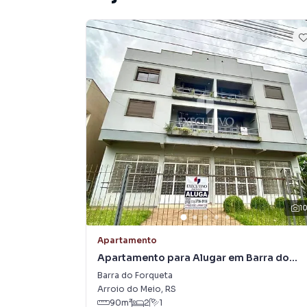
1
Apartamento
Apartamento para Alugar em Barra do
Forqueta
Barra do Forqueta
Arroio do Meio
,
RS
90
m²
2
1