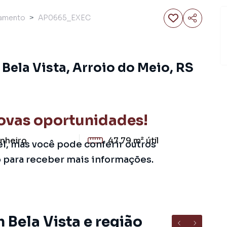
amento
AP0665_EXEC
Bela Vista, Arroio do Meio, RS
ovas oportunidades!
nheiro
47.79 m²
útil
el, mas você pode conferir outros
o para receber mais informações.
 Bela Vista e região