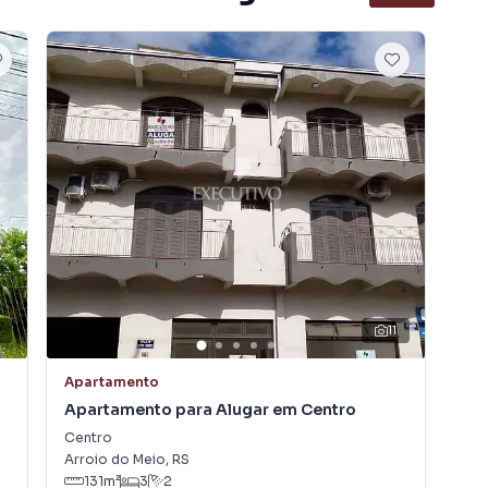
0
11
Apartamento
Apa
Apartamento para Alugar em Centro
Ap
Centro
São
Arroio do Meio
,
RS
Arr
131
m²
3
2