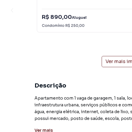
R$ 890,00
Aluguel
Condomínio
R$ 250,00
Ver mais i
Descrição
Apartamento com 1 vaga de garagem, 1 sala, loc
infraestrutura urbana, serviços públicos e com
água, energia elétrica, internet, coleta de lix
possui mercado, posto de saúde, escola, posto 
Arroio do Meio está situado a aproximadament
Ver
mais