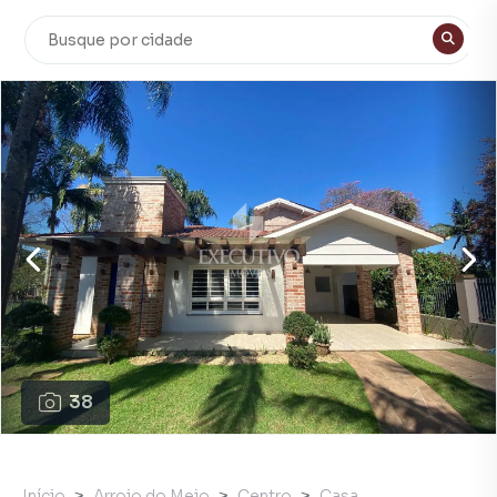
38
Início
Arroio do Meio
Centro
Casa