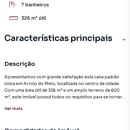
7
banheiros
326 m²
útil
Características principais
Descrição
Apresentamos com grande satisfação esta casa padrão
única em Arroio do Meio, localizada no centro da cidade.
Com uma área útil de 326 m² e um amplo terreno de 600
m², este imóvel possui todos os requisitos para se tornar
o lar dos seus sonhos.
Ver
mais
A propriedade conta com 3 quartos, sendo 2 suítes, e 7
banheiros, proporcionando amplo espaço e privacidade