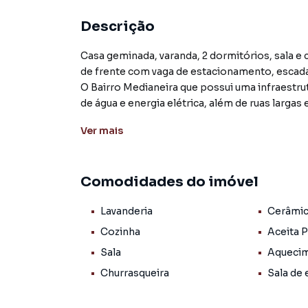
Descrição
Casa geminada, varanda, 2 dormitórios, sala e cozinha integrados, varanda com área de serviço, pátio
de frente com vaga de estacionamento, escada
O Bairro Medianeira que possui uma infraestru
de água e energia elétrica, além de ruas largas
grande porte, gerando oportunidades de emp
Ver
mais
Arroio do Meio, situada a aproximadamente 12
alto, bem estruturada, com uma boa rede de se
Comodidades do imóvel
acolhedora e preserva suas tradições culturais e
a cidade oferece atrações turísticas e de laze
Lavanderia
Cerâmi
paisagens rurais.
Cozinha
Aceita 
Sala
Aquecim
Casa para Venda em região valorizada do bair
Churrasqueira
Sala de 
procurava ou deseja mais informações sobre 
equipe pelo telefone (51) 3716-1914.