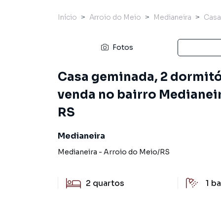
Início
Arroio do Meio
Medianeira
Casa
Fotos
Casa geminada, 2 dormitór
venda no bairro Medianeir
RS
Medianeira
Medianeira
-
Arroio do Meio
/
RS
2
quartos
1
ba