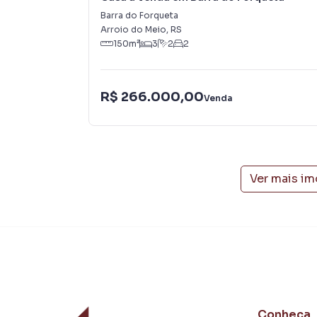
com um time de programadores, corretores tr
Barra do Forqueta
atender proprietários e inquilinos.
Arroio do Meio
,
RS
150
m²
3
2
2
R$ 266.000,00
Venda
Ver mais i
Conheça