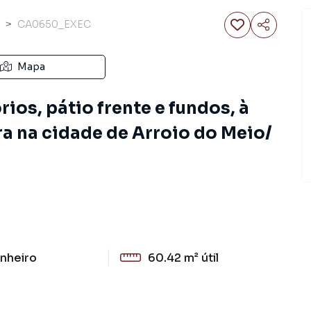
CA0650_EXEC
Mapa
ios, pátio frente e fundos, à
a na cidade de Arroio do Meio/
nheiro
60.42 m²
útil