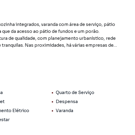
 que da acesso ao pátio de fundos e um porão.
tura de qualidade, com planejamento urbanístico, rede
 e tranquilas. Nas proximidades, há várias empresas de
rego.
0 quilômetros de Porto Alegre, é uma cidade com IDH
rviços públicos, escolas e hospitais. A população é
 festividades típicas da região sul do Brasil. Além disso,
r, como praças, parques e eventos locais, em meio a belas
ca
Quarto de Serviço
Pet
Despensa
ento Elétrico
Varanda
ro Medianeira, em Arroio do Meio. Não encontrou o que
estar
Casa em Arroio do Meio? Entre em contato com nossa