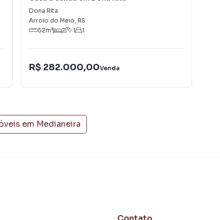
einados e uma central de atendimento preparada para
Dona Rita
Bai
Arroio do Meio
,
RS
Arr
52
m²
2
1
1
R$ 282.000,00
R$
Venda
móveis em
Medianeira
Contato