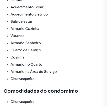
Lareira
Sobrado para Venda em região valorizada do bairro Bela
Aquecimento Solar
Vista, em Arroio do Meio. Não encontrou o que procurava
Aquecimento Elétrico
ou deseja mais informações sobre Sobrado em Arroio do
Sala de estar
Meio? Entre em contato com nossa equipe pelo telefone
(51) 3716-1914.
Armário Cozinha
Varanda
A Executivo Imóveis tem mais opções de apartamentos,
Armário Banheiro
casas residenciais e comerciais, sobrados, terrenos, lojas
e barracões para venda ou locação, além de
Quarto de Serviço
empreendimentos em construção ou lançamentos na
Cozinha
planta em Bela Vista e em outras regiões de Arroio do
Armário no Quarto
Meio. Aqui você encontra milhares de ofertas para
Armário na Área de Serviço
encontrar o imóvel que mais combina com seu estilo de
vida.
Churrasqueira
Negocie seu imóvel de forma totalmente online, com
Comodidades do condomínio
segurança e tranquilidade. Na Executivo Imóveis você
consegue comprar ou alugar um imóvel em Arroio do Meio
Churrasqueira
mesmo não estando na cidade e com a praticidade de