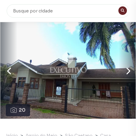
20
Início
Arroio do Meio
São Caetano
Casa