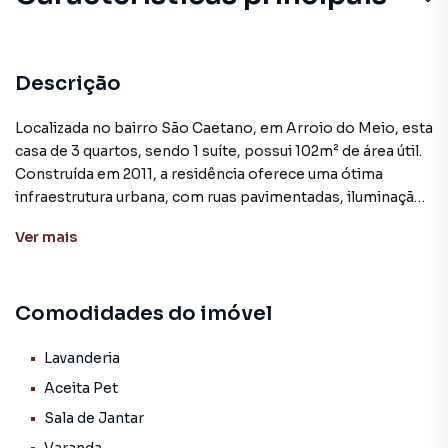
Descrição
Localizada no bairro São Caetano, em Arroio do Meio, esta
casa de 3 quartos, sendo 1 suíte, possui 102m² de área útil.
Construída em 2011, a residência oferece uma ótima
infraestrutura urbana, com ruas pavimentadas, iluminação
pública, água, energia elétrica, telefone, internet, coleta de
Ver
mais
lixo, transporte coletivo e saneamento básico. Nas
proximidades, é possível encontrar escolas, creches,
centros de saúde, mercados, padarias, praças e espaços
Comodidades do imóvel
para a prática de esportes, facilitando o acesso a diversos
serviços.
Lavanderia
Arroio do Meio, localizada a aproximadamente 120
Aceita Pet
quilômetros de Porto Alegre, é uma cidade com IDH alto,
Sala de Jantar
bem estruturada e com uma boa rede de serviços públicos,