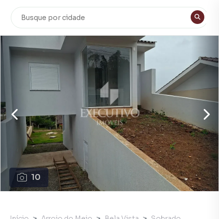
10
Início
Arroio do Meio
Bela Vista
Sobrado