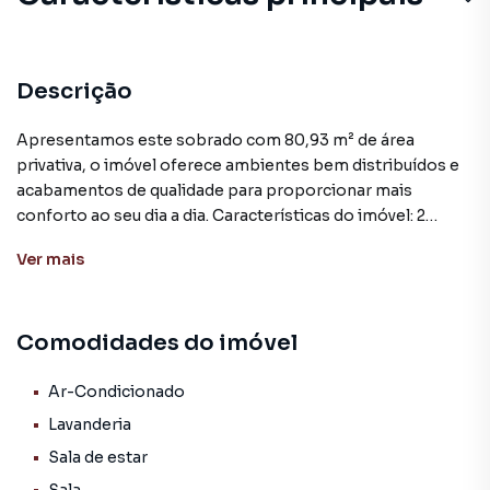
Lavanderia
Sala de estar
Descrição
Aceita Pet
Apresentamos este sobrado com 80,93 m² de área
privativa, o imóvel oferece ambientes bem distribuídos e
Cozinha
acabamentos de qualidade para proporcionar mais
conforto ao seu dia a dia. Características do imóvel: 2
Porcelanato
dormitórios; Banheiro social; Lavabo; Sala de estar e
Ver
mais
cozinha integradas; Lavanderia; Vaga coberta para 1 veículo;
Pátio na frente e nos fundos; Piso em porcelanato;
Aberturas em alumínio branco. Localizado no Loteamento
Comodidades do imóvel
Monte Belo, Bairro Bela Vista, em uma região tranquila e
com infraestrutura completa. Próximo a escola, praça,
mercados, ponto de ônibus e diversos serviços essenciais,
Ar-Condicionado
além de estar a apenas 5 minutos do centro da cidade. Uma
Lavanderia
excelente oportunidade para quem deseja morar bem ou
Sala de estar
investir em um imóvel com grande potencial de