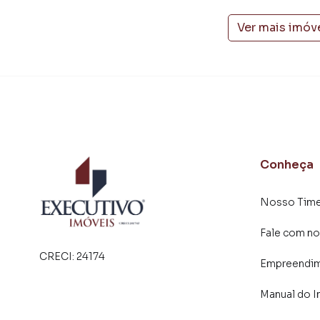
campanhas específicas para Arroio do Meio, 
e tendo como consequência uma maior chance 
Ver mais imóv
também com um time de programadores, corre
preparada para atender proprietários e inquili
Conheça
Nosso Tim
Fale com no
CRECI:
24174
Empreendi
Manual do I