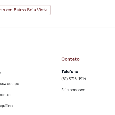
o que aumenta muito o número de contatos interessados
de vender ou alugar seu imóvel mais rápido. Contamos
eis em
Bairro Bela Vista
tores treinados e uma central de atendimento
nos.
Contato
Telefone
e
(51) 3716-1914
ssa equipe
Fale conosco
mentos
nquilino