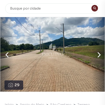
29
Início
Arroio do Meio
São Caetano
Terreno