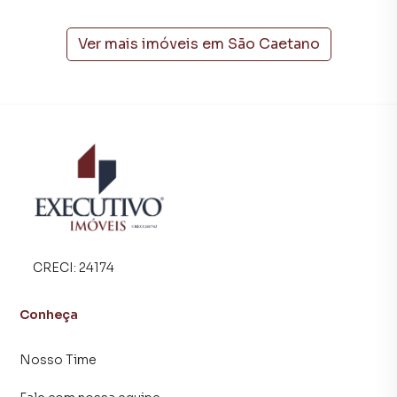
empreendimentos em construção ou lançamentos na
planta em São Caetano e em outras regiões de Arroio do
Meio. Aqui você encontra milhares de ofertas para
Ver mais imóveis em
São Caetano
encontrar o imóvel que mais combina com seu estilo de
vida.
Negocie seu imóvel de forma totalmente online, com
segurança e tranquilidade. Na Executivo Imóveis você
consegue comprar ou alugar um imóvel em Arroio do Meio
mesmo não estando na cidade e com a praticidade de
fazer tudo online, direto do seu computador ou
smartphone. Nós criamos soluções inovadoras para
simplificar a relação de proprietários, inquilinos e
compradores com o mercado imobiliário.
CRECI:
24174
Anuncie seu imóvel! É fácil, rápido e gratuito! A Executivo
Conheça
Imóveis é uma imobiliária digital com imóveis em diversas
cidades do Brasil, incluindo Arroio do Meio.
Nosso Time
Na Executivo Imóveis você consegue vender ou alugar seu