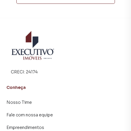
compradores com o mercado imobiliário.
Anuncie seu imóvel! É fácil, rápido e gratuito! A Executivo
Imóveis é uma imobiliária digital com imóveis em diversas
cidades do Brasil, incluindo Arroio do Meio.
Na Executivo Imóveis você consegue vender ou alugar seu
imóvel muito mais rápido do que em imobiliárias
tradicionais. Já vendemos e locamos diversos imóveis em
Arroio do Meio, especialmente em Bairro Medianeira. Isso
porque temos uma equipe de marketing digital focada em
CRECI:
24174
produzir campanhas específicas para Arroio do Meio, o
que aumenta muito o número de contatos interessados e
Conheça
tendo como consequência uma maior chance de vender ou
alugar seu imóvel mais rápido. Contamos também com um
Nosso Time
time de programadores, corretores treinados e uma
central de atendimento preparada para atender
Fale com nossa equipe
proprietários e inquilinos.
Empreendimentos