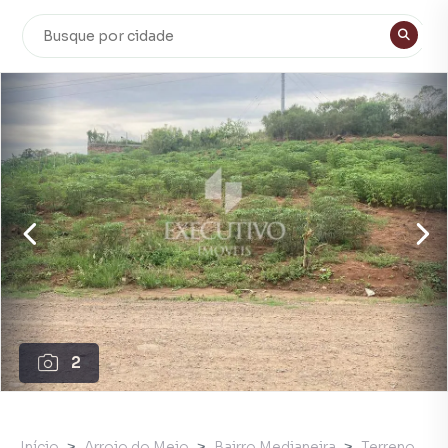
2
Início
Arroio do Meio
Bairro Medianeira
Terreno