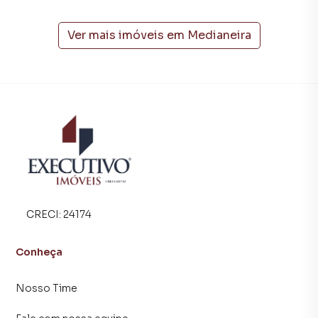
A Executivo Imóveis tem mais opções de apartamentos,
casas residenciais e comerciais, sobrados, terrenos, lojas
e barracões para venda ou locação, além de
Ver mais imóveis em
Medianeira
empreendimentos em construção ou lançamentos na
planta em Medianeira e em outras regiões de Arroio do
Meio. Aqui você encontra milhares de ofertas para
encontrar o imóvel que mais combina com seu estilo de
vida.
Negocie seu imóvel de forma totalmente online, com
segurança e tranquilidade. Na Executivo Imóveis você
consegue comprar ou alugar um imóvel em Arroio do Meio
mesmo não estando na cidade e com a praticidade de
fazer tudo online, direto do seu computador ou
CRECI:
24174
smartphone. Nós criamos soluções inovadoras para
simplificar a relação de proprietários, inquilinos e
Conheça
compradores com o mercado imobiliário.
Nosso Time
Anuncie seu imóvel! É fácil, rápido e gratuito! A Executivo
Imóveis é uma imobiliária digital com imóveis em diversas