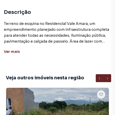
Descrição
Terreno de esquina no Residencial Vale Amara, um
empreendimento planejado com infraestrutura completa
para atender todas as necessidades, iluminação pública,
pavimentação e calçada de passeio. Área de lazer com
playground, quadra de vôlei de areia, estacionamento e
Ver
mais
caminhódromo. Área verde garantindo uma vida mais
harmoniosa para você e sua família.
Este imóvel situado no bairro Medianeira que conta com
infra estruturado de qualidade, planejamento urbanístico,
Veja outros imóveis nesta região
rede de água e rede elétrica, ruas largas e tranquilas. Nas
proximidades estão instaladas várias empresas de grande
porte, geradoras de emprego. O Bairro Medianeira
localizado aproximadamente à 3 Km do trevo de acesso a
cidade de Arroio do Meio.