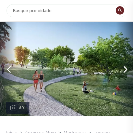
37
Início
Arroio do Meio
Medianeira
Terreno