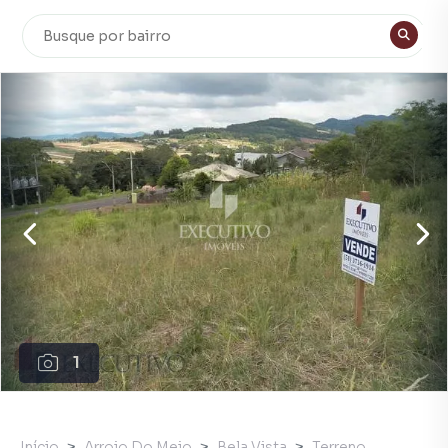
1
Início
Arroio Do Meio
Bela Vista
Terreno