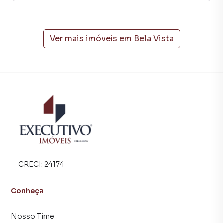
Meio. Aqui você encontra milhares de ofertas para
encontrar o imóvel que mais combina com seu estilo de
vida.
Ver mais imóveis em
Bela Vista
Negocie seu imóvel de forma totalmente online, com
segurança e tranquilidade. Na Executivo Imóveis você
consegue comprar ou alugar um imóvel em Arroio Do
Meio mesmo não estando na cidade e com a praticidade
de fazer tudo online, direto do seu computador ou
smartphone. Nós criamos soluções inovadoras para
simplificar a relação de proprietários, inquilinos e
compradores com o mercado imobiliário.
Anuncie seu imóvel! É fácil, rápido e gratuito! A Executivo
Imóveis é uma imobiliária digital com imóveis em diversas
CRECI:
24174
cidades do Brasil, incluindo Arroio Do Meio.
Conheça
Na Executivo Imóveis você consegue vender ou alugar seu
imóvel muito mais rápido do que em imobiliárias
Nosso Time
tradicionais. Já vendemos e locamos diversos imóveis em