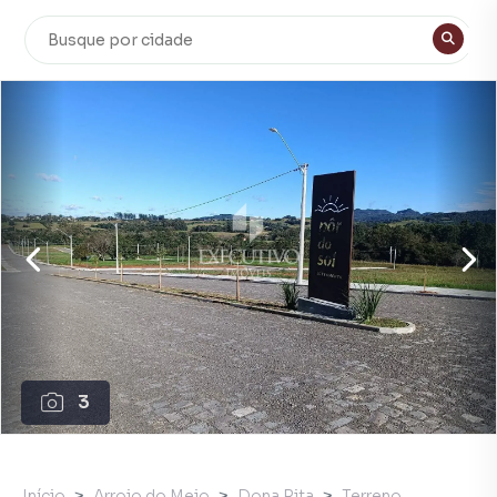
3
Início
Arroio do Meio
Dona Rita
Terreno