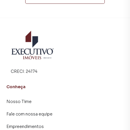
segurança e tranquilidade. Na Executivo Imóveis você
consegue comprar ou alugar um imóvel em Arroio do Meio
mesmo não estando na cidade e com a praticidade de
fazer tudo online, direto do seu computador ou
smartphone. Nós criamos soluções inovadoras para
simplificar a relação de proprietários, inquilinos e
compradores com o mercado imobiliário.
Anuncie seu imóvel! É fácil, rápido e gratuito! A Executivo
Imóveis é uma imobiliária digital com imóveis em diversas
cidades do Brasil, incluindo Arroio do Meio.
CRECI:
24174
Na Executivo Imóveis você consegue vender ou alugar seu
Conheça
imóvel muito mais rápido do que em imobiliárias
tradicionais. Já vendemos e locamos diversos imóveis em
Nosso Time
Arroio do Meio, especialmente em Dona Rita. Isso porque
temos uma equipe de marketing digital focada em produzir
Fale com nossa equipe
campanhas específicas para Arroio do Meio, o que
aumenta muito o número de contatos interessados e
Empreendimentos