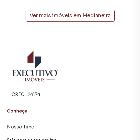
A Executivo Imóveis tem mais opções de apartamentos,
casas residenciais e comerciais, sobrados, terrenos, lojas
e barracões para venda ou locação, além de
Ver mais imóveis em
Medianeira
empreendimentos em construção ou lançamentos na
planta em Medianeira e em outras regiões de Arroio do
Meio. Aqui você encontra milhares de ofertas para
encontrar o imóvel que mais combina com seu estilo de
vida.
Negocie seu imóvel de forma totalmente online, com
segurança e tranquilidade. Na Executivo Imóveis você
consegue comprar ou alugar um imóvel em Arroio do Meio
mesmo não estando na cidade e com a praticidade de
fazer tudo online, direto do seu computador ou
CRECI:
24174
smartphone. Nós criamos soluções inovadoras para
simplificar a relação de proprietários, inquilinos e
Conheça
compradores com o mercado imobiliário.
Nosso Time
Anuncie seu imóvel! É fácil, rápido e gratuito! A Executivo
Imóveis é uma imobiliária digital com imóveis em diversas