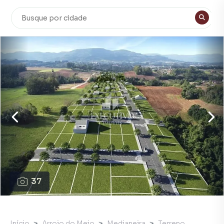
37
Início
Arroio do Meio
Medianeira
Terreno