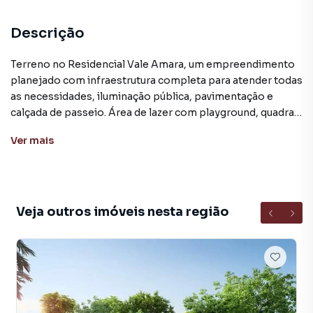
Descrição
Terreno no Residencial Vale Amara, um empreendimento
planejado com infraestrutura completa para atender todas
as necessidades, iluminação pública, pavimentação e
calçada de passeio. Área de lazer com playground, quadra
de vôlei de areia, estacionamento e caminhódromo. Área
Ver
mais
verde garantindo uma vida mais harmoniosa para você e
sua família.
Este imóvel situado no bairro Medianeira que conta com
infra estruturado de qualidade, planejamento urbanístico,
Veja outros imóveis nesta região
rede de água e rede elétrica, ruas largas e tranquilas. Nas
proximidades estão instaladas várias empresas de grande
porte, geradoras de emprego. O Bairro Medianeira
localizado aproximadamente à 3 Km do trevo de acesso a
cidade de Arroio do Meio.