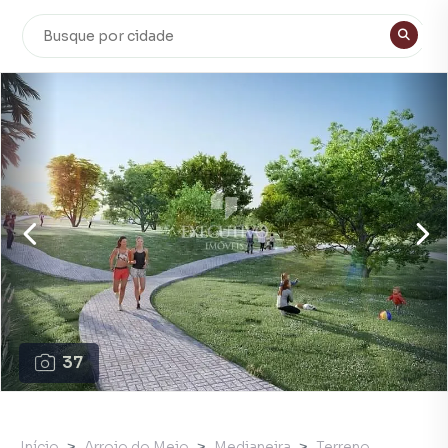
37
Início
Arroio do Meio
Medianeira
Terreno