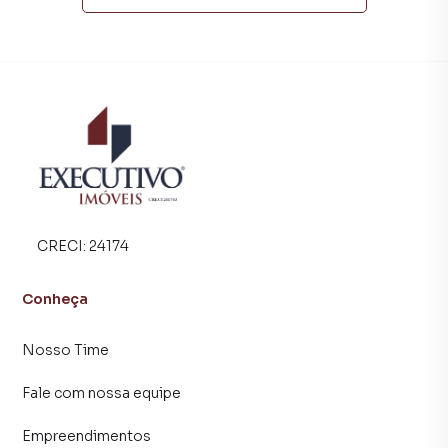
empreendimentos em construção ou lançamentos na
planta em Medianeira e em outras regiões de Arroio do
Meio. Aqui você encontra milhares de ofertas para
encontrar o imóvel que mais combina com seu estilo de
vida.
Negocie seu imóvel de forma totalmente online, com
segurança e tranquilidade. Na Executivo Imóveis você
consegue comprar ou alugar um imóvel em Arroio do Meio
mesmo não estando na cidade e com a praticidade de
fazer tudo online, direto do seu computador ou
CRECI:
24174
smartphone. Nós criamos soluções inovadoras para
simplificar a relação de proprietários, inquilinos e
Conheça
compradores com o mercado imobiliário.
Nosso Time
Anuncie seu imóvel! É fácil, rápido e gratuito! A Executivo
Imóveis é uma imobiliária digital com imóveis em diversas
Fale com nossa equipe
cidades do Brasil, incluindo Arroio do Meio.
Empreendimentos