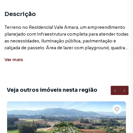
Descrição
Terreno no Residencial Vale Amara, um empreendimento
planejado com infraestrutura completa para atender todas
as necessidades, iluminação pública, pavimentação e
calçada de passeio. Área de lazer com playground, quadra
de vôlei de areia, estacionamento e caminhódromo. Área
Ver
mais
verde garantindo uma vida mais harmoniosa para você e
sua família.
Este imóvel situado no bairro Medianeira que conta com
infra estruturado de qualidade, planejamento urbanístico,
Veja outros imóveis nesta região
rede de água e rede elétrica, ruas largas e tranquilas. Nas
proximidades estão instaladas várias empresas de grande
porte, geradoras de emprego. O Bairro Medianeira
localizado aproximadamente à 3 Km do trevo de acesso a
cidade de Arroio do Meio.