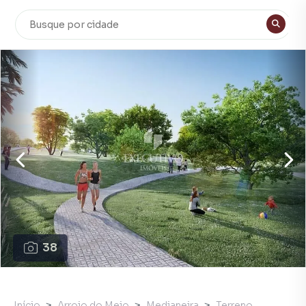
38
Início
Arroio do Meio
Medianeira
Terreno