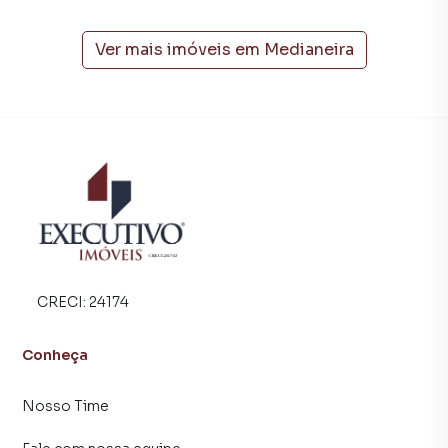
A Executivo Imóveis tem mais opções de apartamentos,
casas residenciais e comerciais, sobrados, terrenos, lojas
e barracões para venda ou locação, além de
Ver mais imóveis em
Medianeira
empreendimentos em construção ou lançamentos na
planta em Medianeira e em outras regiões de Arroio do
Meio. Aqui você encontra milhares de ofertas para
encontrar o imóvel que mais combina com seu estilo de
vida.
Negocie seu imóvel de forma totalmente online, com
segurança e tranquilidade. Na Executivo Imóveis você
consegue comprar ou alugar um imóvel em Arroio do Meio
mesmo não estando na cidade e com a praticidade de
fazer tudo online, direto do seu computador ou
CRECI:
24174
smartphone. Nós criamos soluções inovadoras para
simplificar a relação de proprietários, inquilinos e
Conheça
compradores com o mercado imobiliário.
Nosso Time
Anuncie seu imóvel! É fácil, rápido e gratuito! A Executivo
Imóveis é uma imobiliária digital com imóveis em diversas