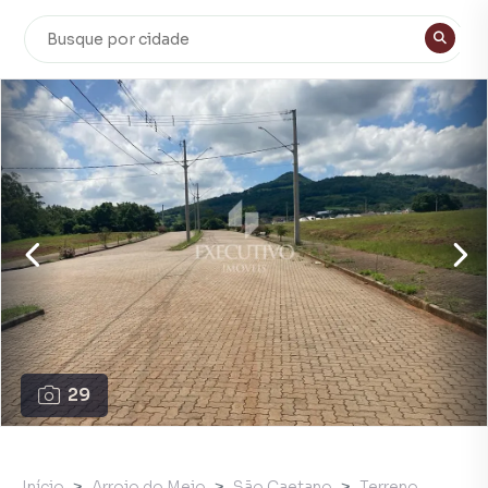
29
Início
Arroio do Meio
São Caetano
Terreno