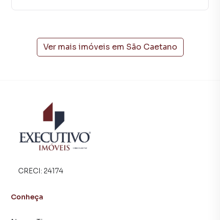
casas residenciais e comerciais, sobrados, terrenos, lojas
e barracões para venda ou locação, além de
empreendimentos em construção ou lançamentos na
planta em São Caetano e em outras regiões de Arroio do
Meio. Aqui você encontra milhares de ofertas para
Ver mais imóveis em
São Caetano
encontrar o imóvel que mais combina com seu estilo de
vida.
Negocie seu imóvel de forma totalmente online, com
segurança e tranquilidade. Na Executivo Imóveis você
consegue comprar ou alugar um imóvel em Arroio do Meio
mesmo não estando na cidade e com a praticidade de
fazer tudo online, direto do seu computador ou
smartphone. Nós criamos soluções inovadoras para
simplificar a relação de proprietários, inquilinos e
compradores com o mercado imobiliário.
CRECI:
24174
Anuncie seu imóvel! É fácil, rápido e gratuito! A Executivo
Conheça
Imóveis é uma imobiliária digital com imóveis em diversas
cidades do Brasil, incluindo Arroio do Meio.