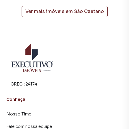
Meio. Aqui você encontra milhares de ofertas para
encontrar o imóvel que mais combina com seu estilo de
Ver mais imóveis em
São Caetano
vida.
Negocie seu imóvel de forma totalmente online, com
segurança e tranquilidade. Na Executivo Imóveis você
consegue comprar ou alugar um imóvel em Arroio do Meio
mesmo não estando na cidade e com a praticidade de
fazer tudo online, direto do seu computador ou
smartphone. Nós criamos soluções inovadoras para
simplificar a relação de proprietários, inquilinos e
compradores com o mercado imobiliário.
CRECI:
24174
Anuncie seu imóvel! É fácil, rápido e gratuito! A Executivo
Imóveis é uma imobiliária digital com imóveis em diversas
Conheça
cidades do Brasil, incluindo Arroio do Meio.
Nosso Time
Na Executivo Imóveis você consegue vender ou alugar seu
imóvel muito mais rápido do que em imobiliárias
Fale com nossa equipe