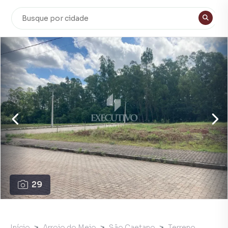
29
Início
Arroio do Meio
São Caetano
Terreno