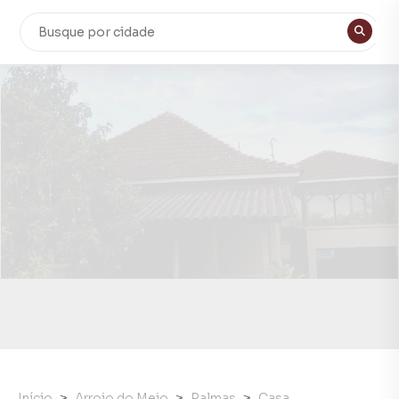
Início
Arroio do Meio
Palmas
Casa