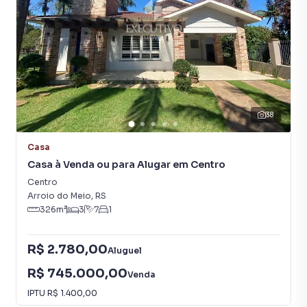
38
Casa
Casa à Venda ou para Alugar em Centro
Centro
Arroio do Meio
,
RS
326
m²
3
7
1
R$ 2.780,00
Aluguel
R$ 745.000,00
Venda
IPTU
R$ 1.400,00