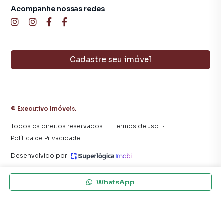
aumenta muito o número de contatos interessados e
Acompanhe nossas redes
tendo como consequência uma maior chance de vender ou
alugar seu imóvel mais rápido. Contamos também com um
time de programadores, corretores treinados e uma
central de atendimento preparada para atender
Cadastre seu imóvel
proprietários e inquilinos.
©
Executivo Imóveis
.
Todos os direitos reservados.
·
Termos de uso
·
Política de Privacidade
Desenvolvido por
WhatsApp