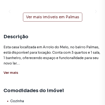
Ver mais imóveis em
Palmas
Descrição
Esta casa localizada em Arroio do Meio, no bairro Palmas,
está disponível para locação. Conta com 3 quartos e 1 sala,
1 banheiro, oferecendo espaço e funcionalidade para seu
novo lar.
Arroio do Meio está situado a aproximadamente 120
Ver
mais
quilômetros a oeste da capital do estado, Porto Alegre.
Com IDH alto, a cidade é bem estruturada, com uma boa
rede de serviços públicos, escolas e hospitais. A
Comodidades do imóvel
população, em geral, é acolhedora e preserva suas
tradições culturais e festividades típicas da região sul do
Brasil. Além disso, a cidade pode oferecer algumas
Cozinha