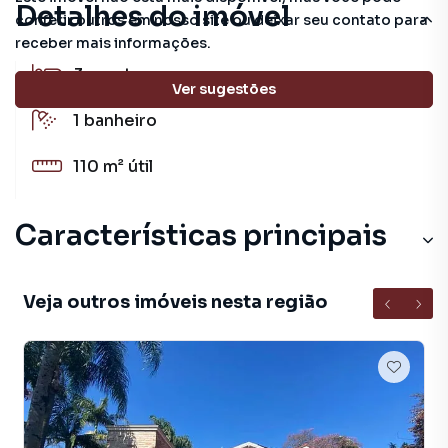
Detalhes do imóvel
conferir outros em nosso site ou deixar seu contato para
receber mais informações.
3
quartos
Ver sugestões
1
banheiro
110 m²
útil
Características principais
Veja outros imóveis nesta região