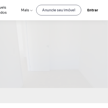
veis
Mais
Entrar
Anuncie seu imóvel
idos