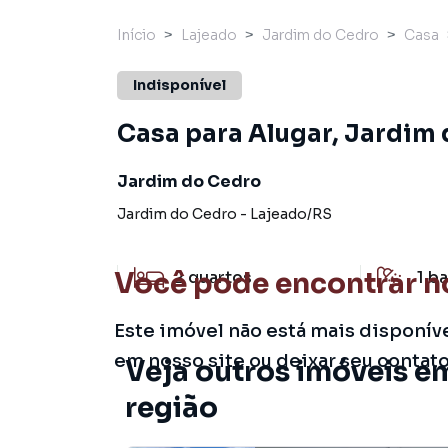
Início
Lajeado
Jardim do Cedro
Casa
Indisponível
Casa para Alugar, Jardim 
Jardim do Cedro
Jardim do Cedro
-
Lajeado
/
RS
Você pode encontrar n
2
quartos
1
ba
Este imóvel não está mais disponív
em nosso site ou deixar seu contat
Veja outros imóveis e
região