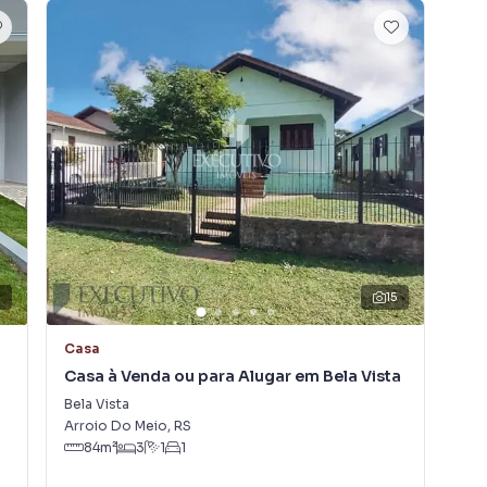
7
15
Casa
So
Casa à Venda ou para Alugar em Bela Vista
Sob
Mo
Bela Vista
Mon
Arroio Do Meio
,
RS
Laj
84
m²
3
1
1