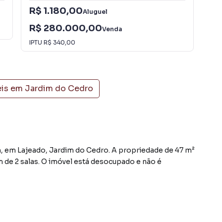
R$ 1.180,00
R$
Aluguel
R$ 280.000,00
R$
Venda
IPTU
R$ 340,00
eis em
Jardim do Cedro
, em Lajeado, Jardim do Cedro. A propriedade de 47 m²
ém de 2 salas. O imóvel está desocupado e não é
 jantar, sala de estar, lavanderia e varanda. O
ra, piscina, piscina para crianças, playground, salão de
rança e portão eletrônico.