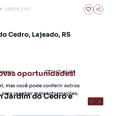
CA0678_EXEC
do Cedro, Lajeado, RS
ovas oportunidades!
nheiro
47 m²
útil
el, mas você pode conferir outros
o para receber mais informações.
m Jardim do Cedro e