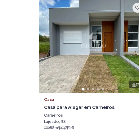
1
Casa
Casa para Alugar em Carneiros
Carneiros
Lajeado
,
RS
88
m²
2
3