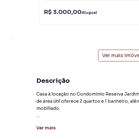
R$ 3.000,00
Aluguel
Ver mais imóv
Descrição
Casa à locação no Condomínio Reserva Jardim
de área útil oferece 2 quartos e 1 banheiro, al
mobiliado.
A casa geminada é composta por cozinha, sala de
Ver
mais
condomínio, por sua vez, conta com churrasquei
festas, quadra poliesportiva, guarita com segu