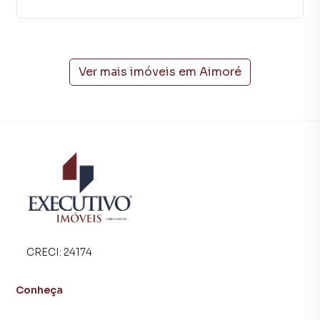
cidades do Brasil, incluindo Arroio do Meio.
Na Executivo Imóveis você consegue vender ou alugar seu
imóvel muito mais rápido do que em imobiliárias
tradicionais. Já vendemos e locamos diversos imóveis em
Ver mais imóveis em
Aimoré
Arroio do Meio, especialmente em Aimoré. Isso porque
temos uma equipe de marketing digital focada em produzir
campanhas específicas para Arroio do Meio, o que
aumenta muito o número de contatos interessados e
tendo como consequência uma maior chance de vender ou
alugar seu imóvel mais rápido. Contamos também com um
time de programadores, corretores treinados e uma
central de atendimento preparada para atender
proprietários e inquilinos.
CRECI:
24174
Conheça