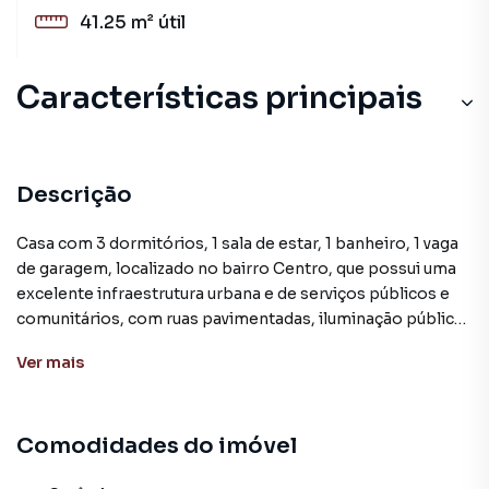
41.25 m²
útil
Características principais
Descrição
Casa com 3 dormitórios, 1 sala de estar, 1 banheiro, 1 vaga
de garagem, localizado no bairro Centro, que possui uma
excelente infraestrutura urbana e de serviços públicos e
comunitários, com ruas pavimentadas, iluminação pública,
água, energia elétrica, telefone, internet, coleta de lixo,
Ver
mais
transporte coletivo e saneamento básico. Além disso
possui inúmeras facilidades e confortos, com uma
completa estrutura de lojas, farmácias, mercados, escolas,
Comodidades do imóvel
instituições financeiras, hospital e todo o necessário em
poucas quadras de distância, permitindo que você possa