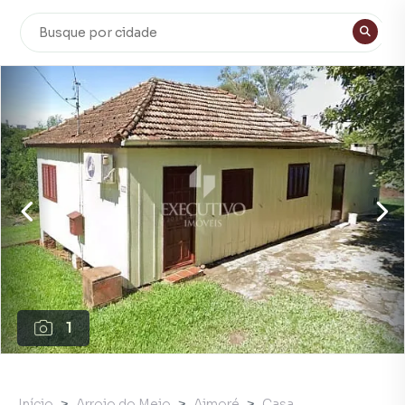
1
Início
Arroio do Meio
Aimoré
Casa