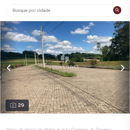
29
Início
Arroio do Meio
São Caetano
Terreno