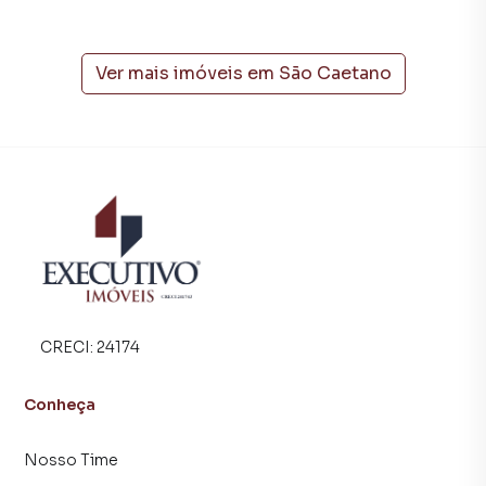
empreendimentos em construção ou lançamentos na
planta em São Caetano e em outras regiões de Arroio do
Meio. Aqui você encontra milhares de ofertas para
Ver mais imóveis em
São Caetano
encontrar o imóvel que mais combina com seu estilo de
vida.
Negocie seu imóvel de forma totalmente online, com
segurança e tranquilidade. Na Executivo Imóveis você
consegue comprar ou alugar um imóvel em Arroio do Meio
mesmo não estando na cidade e com a praticidade de
fazer tudo online, direto do seu computador ou
smartphone. Nós criamos soluções inovadoras para
simplificar a relação de proprietários, inquilinos e
compradores com o mercado imobiliário.
CRECI:
24174
Anuncie seu imóvel! É fácil, rápido e gratuito! A Executivo
Conheça
Imóveis é uma imobiliária digital com imóveis em diversas
cidades do Brasil, incluindo Arroio do Meio.
Nosso Time